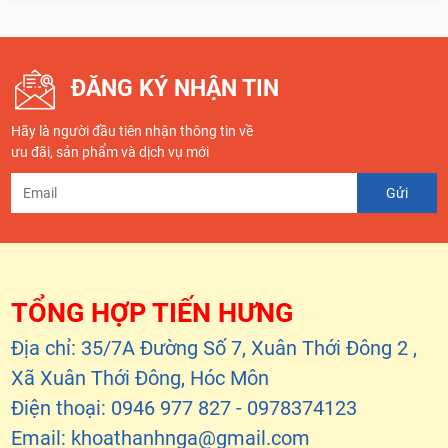
ĐĂNG KÝ NHẬN TIN
Hãy là người đầu tiên nhận thông tin về
ưu đãi, sản phẩm và dịch vụ mới
TỔNG HỢP TIẾN HƯNG
Địa chỉ: 35/7A Đường Số 7, Xuân Thới Đông 2 ,
Xã Xuân Thới Đông, Hóc Môn
Điện thoại: 0946 977 827 - 0978374123
Email: khoathanhnga@gmail.com