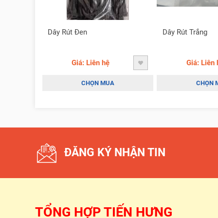
Dây Rút Đen
Dây Rút Trắng
Giá: Liên hệ
Giá: Liên 
CHỌN MUA
CHỌN 
ĐĂNG KÝ NHẬN TIN
TỔNG HỢP TIẾN HƯNG