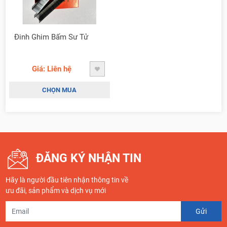
Đinh Ghim Bấm Sư Tử
Giá: Liên hệ
CHỌN MUA
ĐĂNG KÝ NHẬN TIN
Hãy là người đầu tiên nhận thông tin về
ưu đãi, sản phẩm và dịch vụ mới