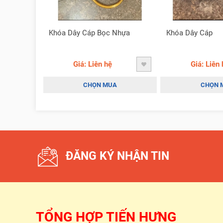
Khóa Dây Cáp Bọc Nhựa
Khóa Dây Cáp
Giá: Liên hệ
Giá: Liên 
CHỌN MUA
CHỌN 
ĐĂNG KÝ NHẬN TIN
TỔNG HỢP TIẾN HƯNG