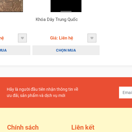
Khóa Dây Trung Quốc
hệ
Giá: Liên hệ
MUA
CHỌN MUA
Hãy là người đầu tiên nhận thông tin về
ưu đãi, sản phẩm và dịch vụ mới
Chính sách
Liên kết