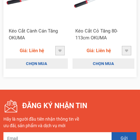
Kéo Cắt Cành Cán Tăng
Kéo Cắt Cỏ Tăng 80-
OKUMA
113cm OKUMA
Giá: Liên hệ
Giá: Liên hệ
CHỌN MUA
CHỌN MUA
ĐĂNG KÝ NHẬN TIN
Hãy là người đầu tiên nhận thông tin về
ưu đãi, sản phẩm và dịch vụ mới