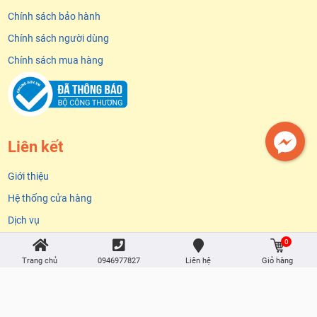
Chính sách bảo hành
Chính sách người dùng
Chính sách mua hàng
Liên kết
Giới thiệu
Hệ thống cửa hàng
Facebook
Dịch vụ
Sản phẩm
0
Trang chủ
0946977827
Liên hệ
Giỏ hàng
Ưu đãi đặc biệt
Liên hệ
Cơ hội nghề nghiệp