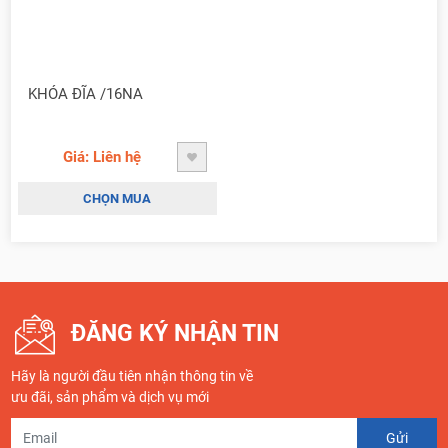
KHÓA ĐĨA /16NA
Giá: Liên hệ
CHỌN MUA
ĐĂNG KÝ NHẬN TIN
Hãy là người đầu tiên nhận thông tin về
ưu đãi, sản phẩm và dịch vụ mới