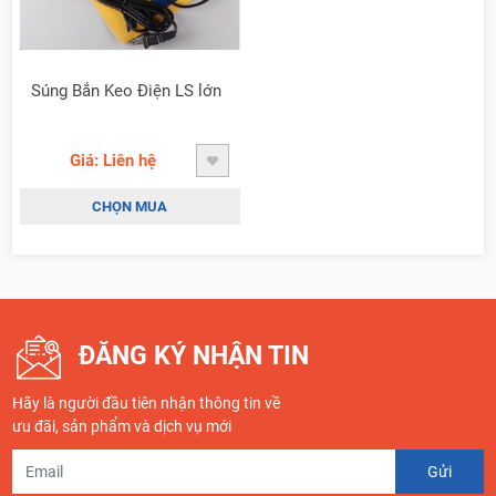
Súng Bắn Keo Điện LS lớn
Giá: Liên hệ
CHỌN MUA
ĐĂNG KÝ NHẬN TIN
Hãy là người đầu tiên nhận thông tin về
ưu đãi, sản phẩm và dịch vụ mới